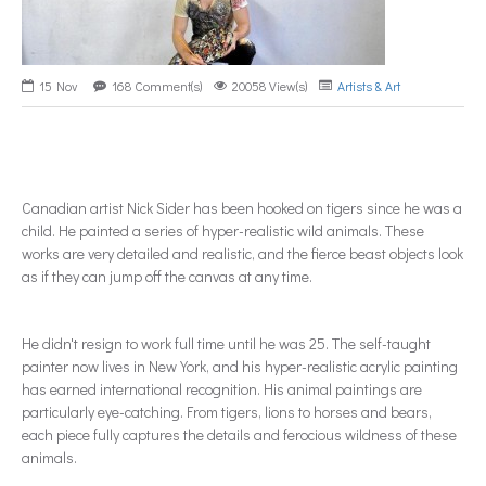
15
Nov
168 Comment(s)
20058 View(s)
Artists & Art
Canadian artist Nick Sider has been hooked on tigers since he was a
child. He painted a series of hyper-realistic wild animals. These
works are very detailed and realistic, and the fierce beast objects look
as if they can jump off the canvas at any time.
He didn't resign to work full time until he was 25. The self-taught
painter now lives in New York, and his hyper-realistic acrylic painting
has earned international recognition. His animal paintings are
particularly eye-catching. From tigers, lions to horses and bears,
each piece fully captures the details and ferocious wildness of these
animals.