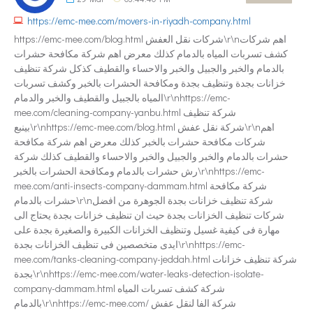
https://emc-mee.com/movers-in-riyadh-company.html
https://emc-mee.com/blog.html شركات نقل العفش\r\nاهم شركات
كشف تسربات المياه بالدمام كذلك معرض اهم شركة مكافحة حشرات
بالدمام والخبر والجبيل والخبر والاحساء والقطيف كذكل شركة تنظيف
خزانات بجدة وتنظيف بجدة ومكافحة الحشرات بالخبر وكشف تسربات
المياه بالجبيل والقطيف والخبر والدمام\r\nhttps://emc-
mee.com/cleaning-company-yanbu.html شركة تنظيف
بينبع\r\nhttps://emc-mee.com/blog.html شركة نقل عفش\r\nاهم
شركات مكافحة حشرات بالخبر كذلك معرض اهم شركة مكافحة
حشرات بالدمام والخبر والجبيل والخبر والاحساء والقطيف كذلك شركة
رش حشرات بالدمام ومكافحة الحشرات بالخبر\r\nhttps://emc-
mee.com/anti-insects-company-dammam.html شركة مكافحة
حشرات بالدمام\r\nشركة تنظيف خزانات بجدة الجوهرة من افضل
شركات تنظيف الخزانات بجدة حيث ان تنظيف خزانات بجدة يحتاج الى
مهارة فى كيفية غسيل وتنظيف الخزانات الكبيرة والصغيرة بجدة على
ايدى متخصصين فى تنظيف الخزانات بجدة\r\nhttps://emc-
mee.com/tanks-cleaning-company-jeddah.html شركة تنظيف خزانات
بجدة\r\nhttps://emc-mee.com/water-leaks-detection-isolate-
company-dammam.html شركة كشف تسربات المياه
بالدمام\r\nhttps://emc-mee.com/ شركة الفا لنقل عفش