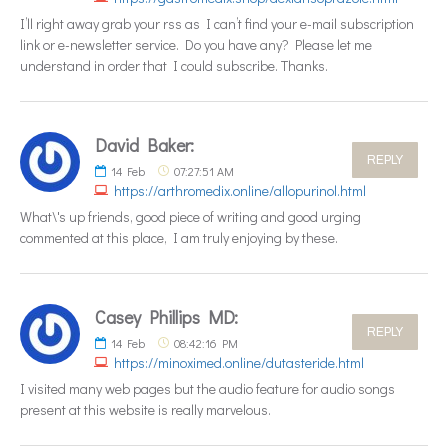
I’ll right away grab your rss as I can’t find your e-mail subscription
link or e-newsletter service. Do you have any? Please let me
understand in order that I could subscribe. Thanks.
David Baker:
REPLY
14
Feb
07:27:51 AM
https://arthromedix.online/allopurinol.html
What\'s up friends, good piece of writing and good urging
commented at this place, I am truly enjoying by these.
Casey Phillips MD:
REPLY
14
Feb
08:42:16 PM
https://minoximed.online/dutasteride.html
I visited many web pages but the audio feature for audio songs
present at this website is really marvelous.