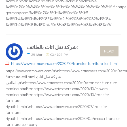
%d8%a8%d8%ac%d8%af%d8%a9-%d9%85%d8%b9-
%d8%a7%d9%84%d8%aa%d8%ba%d9%84%d9%8a%d9%81/\r\nhttps:/
germany.com/%d8%a7%d8%b1%d8%ae%d8%b5-
%d8%b4%d8%b1%d9%83%d8%a9-%d9%86%d9%82%d9%84-
%d8%b9%d9%81%d8%b4-%d8%a8%d8%ac%d8%af%d8%a9/
شركة نقل اثاث بالطائف:
REPLY
29
Mar
03:47:22 PM
https://www.crtmovers.com/2020/10/transfer-furniture-taif.html
https://www.crtmovers.com/\r\nhttps://www.crtmovers.com/2020/10/tra
furniture-taif.html شركة نقل اثاث
بالطائف\r\nhttps://www.crtmovers.com/2020/10/transfer-furniture-
madina.html\r\nhttps://www.crtmovers.com/2020/10/movers-
madina.html\r\nhttps://www.crtmovers.com/2020/10/transfer-
furniture-
riyadh.html\r\nhttps://www.crtmovers.com/2020/07/transfer-
furniture-
riyadh.html\r\nhttps://www.crtmovers.com/2020/05/mecca-transfer-
furniture-company-