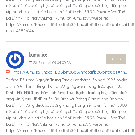
m2 với đủ các phòng học và phòng chức năng cho các hoạt động học
tập, vui chơi, giải trí của học sinh.\r\nĐịa chỉ: Số 9A Phạm Hồng Thái -
Ba Đình - Hà Nội\r\nEmail: kumu.io@kumu.io\r\nwebsite:
Https://kumu.io/NhacaiFB88betB88S/nhacaifb88betb88s#nhacaifb8
thoại: 438261441
kumu.io:
REPLY
28
Feb
09:34:00 AM
Https://kumu.io/NhacaiFB88betB88S/nhacaifb88betb88s#nhacaifb88betb88s
Trường Tiểu học Nguyễn Trung Trực được thành lập năm 1985 có địa
chỉ tại 9A Phạm Hồng Thái, phường Nguyễn Trung Trực, quận Ba
Đình, Hà Nội (Nay thành phường Trúc Bạch). Trường hoạt động dưới
sự quản lý của UBND quận Ba Đình và Phòng Giáo dục và Đào tạo
Ba Đình. Trường được xây dựng khang trang trên diện tích hơn 3000
m2 với đủ các phòng học và phòng chức năng cho các hoạt động học
tập, vui chơi, giải trí của học sinh.\r\nĐịa chỉ: Số 9A Phạm Hồng Thái -
Ba Đình - Hà Nội\r\nEmail: kumu.io@kumu.io\r\nwebsite:
Https://kumu.io/NhacaiFB88betB88S/nhacaifb88betb88s#nhacaifb8