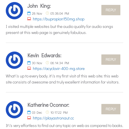
John King:
REPLY
28
Nov
05:38:04 PM
https://bupropion150mg.shop
I visited multiple websites but the audio quality for audio songs
present at this web page is genuinely fabulous.
Kevin Edwards:
REPLY
30
Nov
06:14:34 PM
https://acyclovir-400-mg.store
What\'s up to every body, it\'s my first visit of this web site; this web
site consists of awesome and truly excellent information for visitors.
Katherine Oconnor:
REPLY
03
Dec
10:17:22 PM
https://playastronaut.cc
It\'s very effortless to find out any topic on web as compared to books,