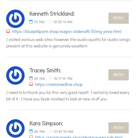
Kenneth Strickland:
REPLY
03
Feb
02:00:13 AM
https://bluepillpoint.shop/viagra-sildenafil-50mg-price.html
I visited various web sites however the audio quality for audio songs
present at this website is genuinely excellent.
Tracey Smith:
REPLY
04
Feb
10:17:14 PM
https://metamedline.shop
I need to to thank you for this very good read!! I certainly loved every
bit of it. I have you book-marked to look at new stuff you
Kara Simpson:
REPLY
06
Feb
01:42:50 AM
https://gastromedix.shop/dexlansoprazole.html