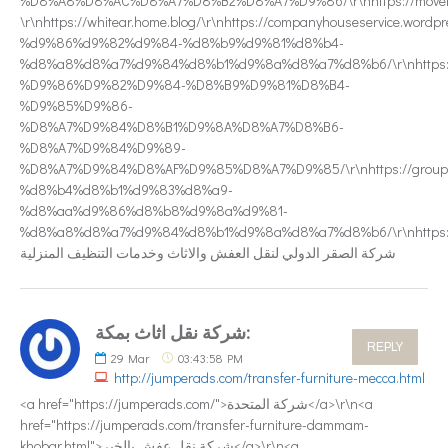
%D8%A8%D8%AC%D8%A7%D8%B2%D8%A7%D9%86/\r\nhttps://moversriyadhco
\r\nhttps://whitear.home.blog/\r\nhttps://companyhouseservice.wo
%d9%86%d9%82%d9%84-%d8%b9%d9%81%d8%b4-
%d8%a8%d8%a7%d9%84%d8%b1%d9%8a%d8%a7%d8%b6/\r\nhttps://
%D9%86%D9%82%D9%84-%D8%B9%D9%81%D8%B4-
%D9%85%D9%86-
%D8%A7%D9%84%D8%B1%D9%8A%D8%A7%D8%B6-
%D8%A7%D9%84%D9%89-
%D8%A7%D9%84%D8%AF%D9%85%D8%A7%D9%85/\r\nhttps://groups.googl
%d8%b4%d8%b1%d9%83%d8%a9-
%d8%aa%d9%86%d8%b8%d9%8a%d9%81-
%d8%a8%d8%a7%d9%84%d8%b1%d9%8a%d8%a7%d8%b6/\r\nhttps://a
شركة الصقر الدولي لنقل العفش والاثاث وخدمات التنظيف المنزلية
شركة نقل اثاث بمكة:
REPLY
29
Mar
03:43:58 PM
http://jumperads.com/transfer-furniture-mecca.html
<a href="https://jumperads.com/">شركة المتحدة</a>\r\n<a
href="https://jumperads.com/transfer-furniture-dammam-
khobar.html">شركة نقل عفش بالخبر</a>\r\n<a