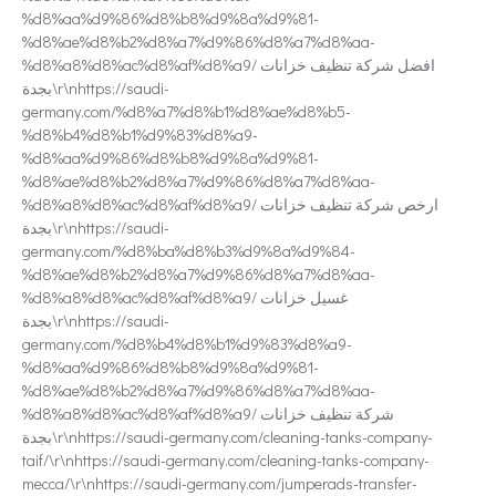
%d8%aa%d9%86%d8%b8%d9%8a%d9%81-
%d8%ae%d8%b2%d8%a7%d9%86%d8%a7%d8%aa-
%d8%a8%d8%ac%d8%af%d8%a9/ افضل شركة تنظيف خزانات
بجدة\r\nhttps://saudi-
germany.com/%d8%a7%d8%b1%d8%ae%d8%b5-
%d8%b4%d8%b1%d9%83%d8%a9-
%d8%aa%d9%86%d8%b8%d9%8a%d9%81-
%d8%ae%d8%b2%d8%a7%d9%86%d8%a7%d8%aa-
%d8%a8%d8%ac%d8%af%d8%a9/ ارخص شركة تنظيف خزانات
بجدة\r\nhttps://saudi-
germany.com/%d8%ba%d8%b3%d9%8a%d9%84-
%d8%ae%d8%b2%d8%a7%d9%86%d8%a7%d8%aa-
%d8%a8%d8%ac%d8%af%d8%a9/ غسيل خزانات
بجدة\r\nhttps://saudi-
germany.com/%d8%b4%d8%b1%d9%83%d8%a9-
%d8%aa%d9%86%d8%b8%d9%8a%d9%81-
%d8%ae%d8%b2%d8%a7%d9%86%d8%a7%d8%aa-
%d8%a8%d8%ac%d8%af%d8%a9/ شركة تنظيف خزانات
بجدة\r\nhttps://saudi-germany.com/cleaning-tanks-company-
taif/\r\nhttps://saudi-germany.com/cleaning-tanks-company-
mecca/\r\nhttps://saudi-germany.com/jumperads-transfer-