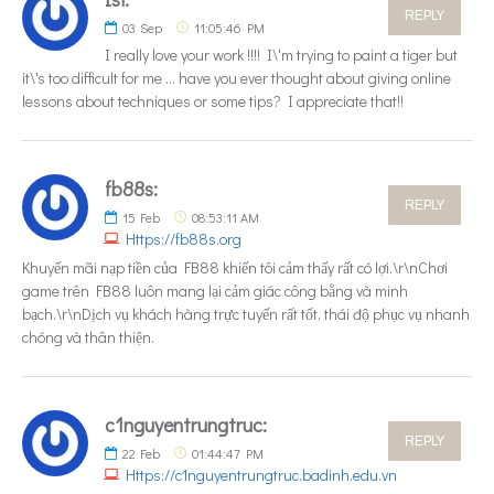
REPLY
03
Sep
11:05:46 PM
I really love your work !!!! I\'m trying to paint a tiger but
it\'s too difficult for me ... have you ever thought about giving online
lessons about techniques or some tips? I appreciate that!!
fb88s:
REPLY
15
Feb
08:53:11 AM
Https://fb88s.org
Khuyến mãi nạp tiền của FB88 khiến tôi cảm thấy rất có lợi.\r\nChơi
game trên FB88 luôn mang lại cảm giác công bằng và minh
bạch.\r\nDịch vụ khách hàng trực tuyến rất tốt, thái độ phục vụ nhanh
chóng và thân thiện.
c1nguyentrungtruc:
REPLY
22
Feb
01:44:47 PM
Https://c1nguyentrungtruc.badinh.edu.vn