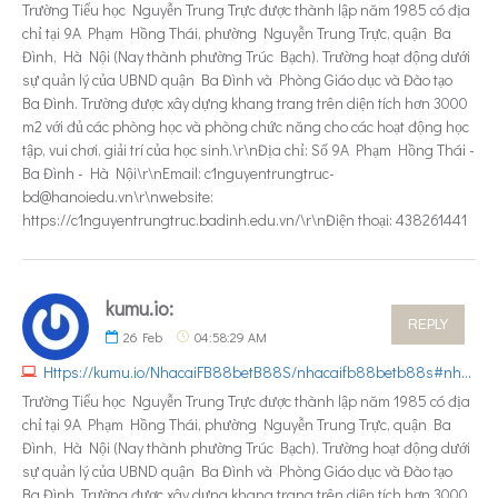
Trường Tiểu học Nguyễn Trung Trực được thành lập năm 1985 có địa
chỉ tại 9A Phạm Hồng Thái, phường Nguyễn Trung Trực, quận Ba
Đình, Hà Nội (Nay thành phường Trúc Bạch). Trường hoạt động dưới
sự quản lý của UBND quận Ba Đình và Phòng Giáo dục và Đào tạo
Ba Đình. Trường được xây dựng khang trang trên diện tích hơn 3000
m2 với đủ các phòng học và phòng chức năng cho các hoạt động học
tập, vui chơi, giải trí của học sinh.\r\nĐịa chỉ: Số 9A Phạm Hồng Thái -
Ba Đình - Hà Nội\r\nEmail: c1nguyentrungtruc-
bd@hanoiedu.vn\r\nwebsite:
https://c1nguyentrungtruc.badinh.edu.vn/\r\nĐiện thoại: 438261441
kumu.io:
REPLY
26
Feb
04:58:29 AM
Https://kumu.io/NhacaiFB88betB88S/nhacaifb88betb88s#nhacaifb88betb88s
Trường Tiểu học Nguyễn Trung Trực được thành lập năm 1985 có địa
chỉ tại 9A Phạm Hồng Thái, phường Nguyễn Trung Trực, quận Ba
Đình, Hà Nội (Nay thành phường Trúc Bạch). Trường hoạt động dưới
sự quản lý của UBND quận Ba Đình và Phòng Giáo dục và Đào tạo
Ba Đình. Trường được xây dựng khang trang trên diện tích hơn 3000