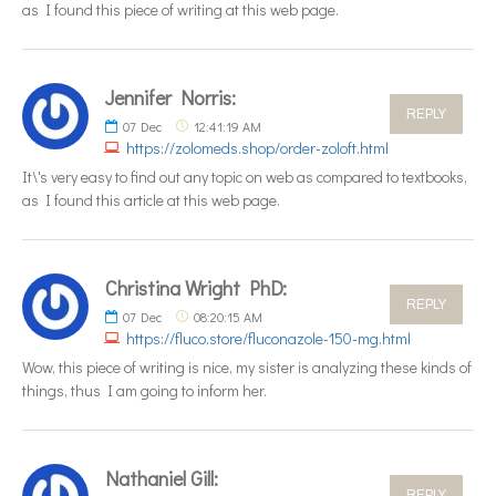
as I found this piece of writing at this web page.
Jennifer Norris:
REPLY
07
Dec
12:41:19 AM
https://zolomeds.shop/order-zoloft.html
It\'s very easy to find out any topic on web as compared to textbooks,
as I found this article at this web page.
Christina Wright PhD:
REPLY
07
Dec
08:20:15 AM
https://fluco.store/fluconazole-150-mg.html
Wow, this piece of writing is nice, my sister is analyzing these kinds of
things, thus I am going to inform her.
Nathaniel Gill:
REPLY