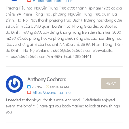
Https://s666s666s.com
Trường Tiểu học Nguyễn Trung Trực được thành lập năm 1985 có địa
chỉ tại 9A Phạm Hồng Thái, phường Nguyễn Trung Trực, quận Ba
Đình, Hà Nội (Nay thành phường Trúc Bạch). Trường hoạt động dưới
sự quản lý của UBND quận Ba Đình và Phòng Giáo dục và Đào tạo
Ba Đình. Trường được xây dựng khang trang trên diện tích hơn 3000
m2 với đủ các phòng học và phòng chức năng cho các hoạt động học
tập, vui chơi, giải trí của học sinh.\r\nĐịa chỉ: Số 9A Phạm Hồng Thái -
Ba Đình - Hà Nội\r\nEmail: s666@s666s666s.com\r\nwebsite:
Https://s666s666s.com/\r\nĐiện thoại: 438261441
Anthony Cochran:
REPLY
28
Nov
06:34:14 AM
https://avanafil.online
I needed to thank you for this excellent read!! I definitely enjoyed
every little bit of it. I have got you book-marked to look at new things
you