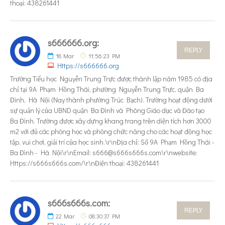
thoại: 438261441
s666666.org:
REPLY
18
Mar
11:56:23 PM
Https://s666666.org
Trường Tiểu học Nguyễn Trung Trực được thành lập năm 1985 có địa
chỉ tại 9A Phạm Hồng Thái, phường Nguyễn Trung Trực, quận Ba
Đình, Hà Nội (Nay thành phường Trúc Bạch). Trường hoạt động dưới
sự quản lý của UBND quận Ba Đình và Phòng Giáo dục và Đào tạo
Ba Đình. Trường được xây dựng khang trang trên diện tích hơn 3000
m2 với đủ các phòng học và phòng chức năng cho các hoạt động học
tập, vui chơi, giải trí của học sinh.\r\nĐịa chỉ: Số 9A Phạm Hồng Thái -
Ba Đình - Hà Nội\r\nEmail: s666@s666s666s.com\r\nwebsite:
Https://s666s666s.com/\r\nĐiện thoại: 438261441
s666s666s.com:
REPLY
22
Mar
08:30:37 PM