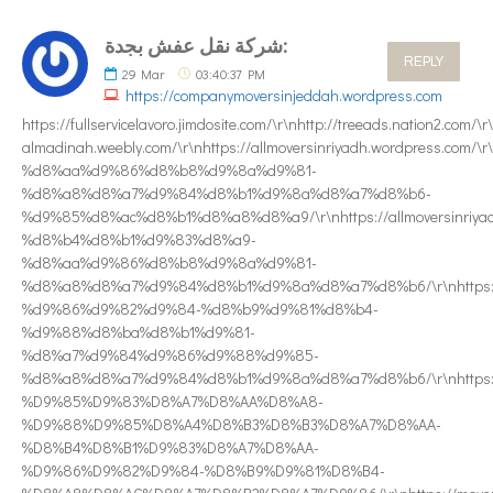
شركة نقل عفش بجدة:
REPLY
29
Mar
03:40:37 PM
https://companymoversinjeddah.wordpress.com
https://fullservicelavoro.jimdosite.com/\r\nhttp://treeads.nation2.com/
almadinah.weebly.com/\r\nhttps://allmoversinriyadh.wordpress.co
%d8%aa%d9%86%d8%b8%d9%8a%d9%81-
%d8%a8%d8%a7%d9%84%d8%b1%d9%8a%d8%a7%d8%b6-
%d9%85%d8%ac%d8%b1%d8%a8%d8%a9/\r\nhttps://allmoversinriy
%d8%b4%d8%b1%d9%83%d8%a9-
%d8%aa%d9%86%d8%b8%d9%8a%d9%81-
%d8%a8%d8%a7%d9%84%d8%b1%d9%8a%d8%a7%d8%b6/\r\nhttps://a
%d9%86%d9%82%d9%84-%d8%b9%d9%81%d8%b4-
%d9%88%d8%ba%d8%b1%d9%81-
%d8%a7%d9%84%d9%86%d9%88%d9%85-
%d8%a8%d8%a7%d9%84%d8%b1%d9%8a%d8%a7%d8%b6/\r\nhttps://comp
%D9%85%D9%83%D8%A7%D8%AA%D8%A8-
%D9%88%D9%85%D8%A4%D8%B3%D8%B3%D8%A7%D8%AA-
%D8%B4%D8%B1%D9%83%D8%A7%D8%AA-
%D9%86%D9%82%D9%84-%D8%B9%D9%81%D8%B4-