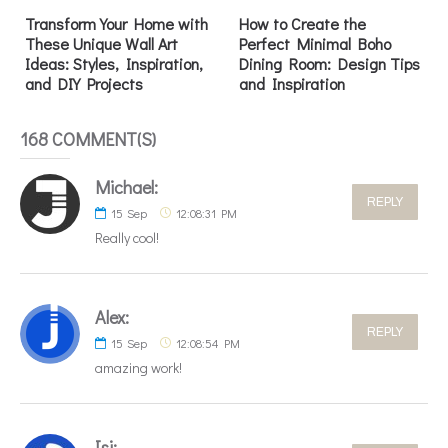
Transform Your Home with
How to Create the
These Unique Wall Art
Perfect Minimal Boho
Ideas: Styles, Inspiration,
Dining Room: Design Tips
and DIY Projects
and Inspiration
168 COMMENT(S)
Michael:
REPLY
15
Sep
12:08:31 PM
Really cool!
Alex:
REPLY
15
Sep
12:08:54 PM
amazing work!
Isi: