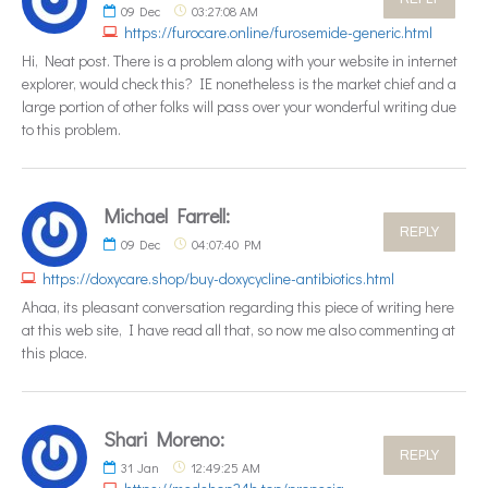
09
Dec
03:27:08 AM
https://furocare.online/furosemide-generic.html
Hi, Neat post. There is a problem along with your website in internet
explorer, would check this? IE nonetheless is the market chief and a
large portion of other folks will pass over your wonderful writing due
to this problem.
Michael Farrell:
REPLY
09
Dec
04:07:40 PM
https://doxycare.shop/buy-doxycycline-antibiotics.html
Ahaa, its pleasant conversation regarding this piece of writing here
at this web site, I have read all that, so now me also commenting at
this place.
Shari Moreno:
REPLY
31
Jan
12:49:25 AM