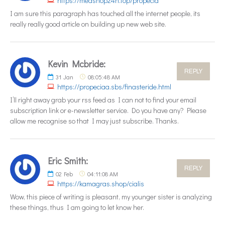
https://medshop24h.top/propecia
I am sure this paragraph has touched all the internet people, its
really really good article on building up new web site.
Kevin Mcbride:
REPLY
31
Jan
08:05:48 AM
https://propeciaa.sbs/finasteride.html
I’ll right away grab your rss feed as I can not to find your email
subscription link or e-newsletter service. Do you have any? Please
allow me recognise so that I may just subscribe. Thanks.
Eric Smith:
REPLY
02
Feb
04:11:08 AM
https://kamagras.shop/cialis
Wow, this piece of writing is pleasant, my younger sister is analyzing
these things, thus I am going to let know her.